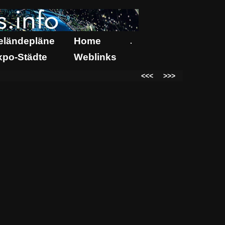
eländepläne
Home
.
xpo-Städte
Weblinks
<<<
>>>