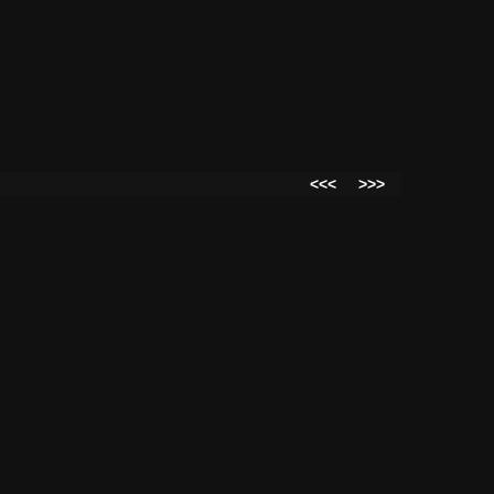
<<<
>>>