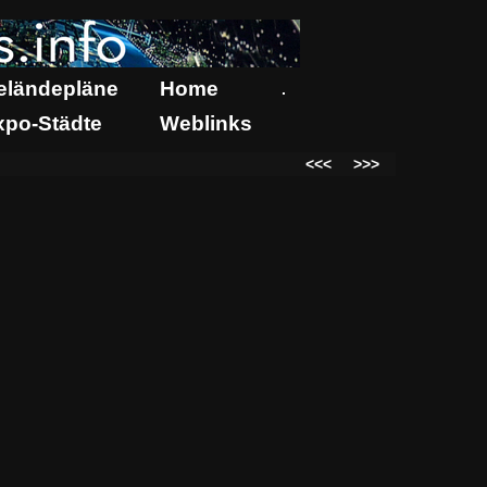
eländepläne
Home
.
xpo-Städte
Weblinks
<<<
>>>