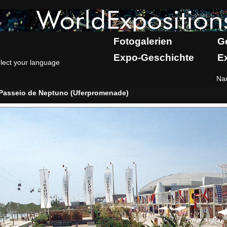
Fotogalerien
G
Expo-Geschichte
E
lect your language
Na
Passeio de Neptuno (Uferpromenade)