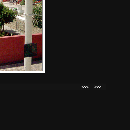
<<<
>>>