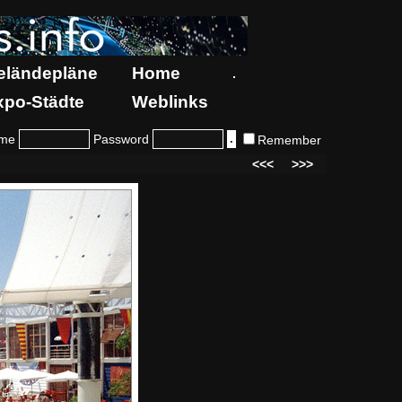
eländepläne
Home
.
xpo-Städte
Weblinks
me
Password
Remember
<<<
>>>