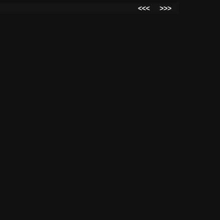
<<<
>>>