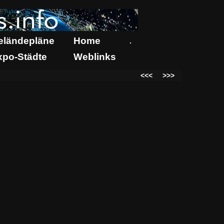
eländepläne
Home
.
xpo-Städte
Weblinks
<<<
>>>