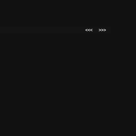
<<<
>>>