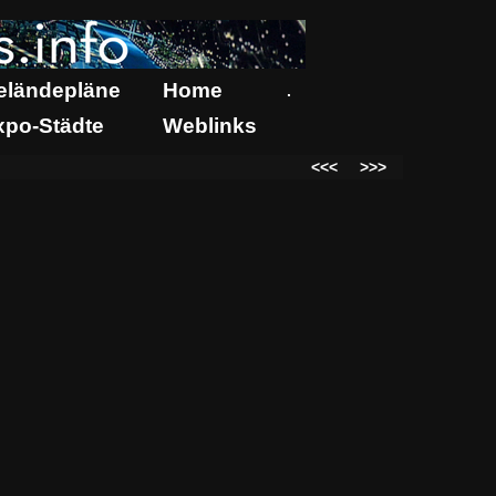
eländepläne
Home
.
xpo-Städte
Weblinks
<<<
>>>