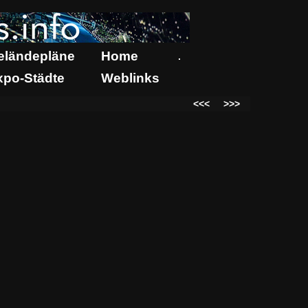
eländepläne
Home
.
xpo-Städte
Weblinks
<<<
>>>