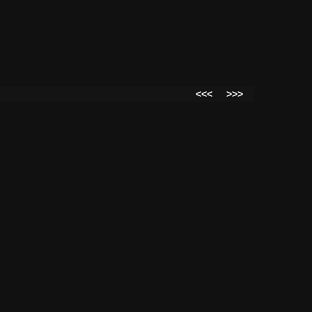
<<<
>>>