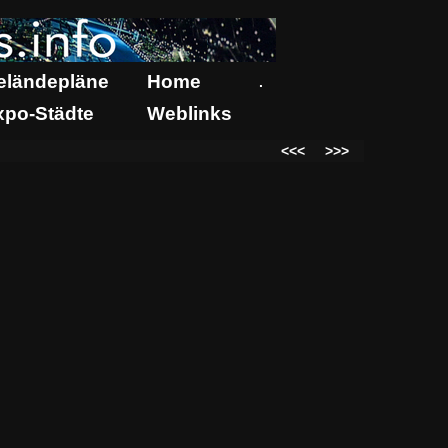
eländepläne
Home
.
xpo-Städte
Weblinks
<<<
>>>