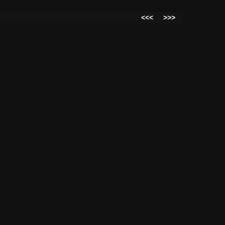
<<<
>>>