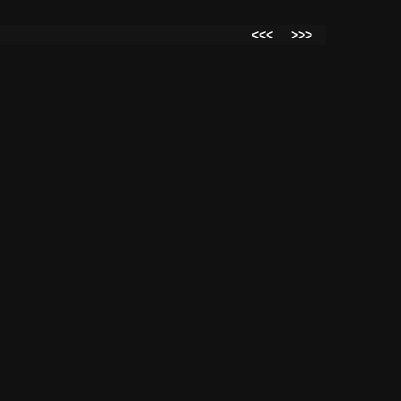
<<<
>>>