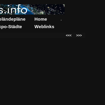
eländepläne
Home
.
xpo-Städte
Weblinks
<<<
>>>