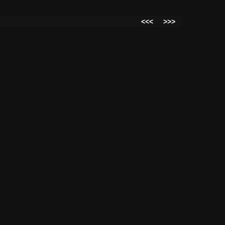
<<<
>>>