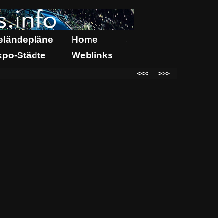
eländepläne
Home
.
xpo-Städte
Weblinks
<<<
>>>