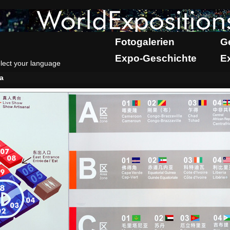
Fotogalerien
G
Expo-Geschichte
E
lect your language
ka