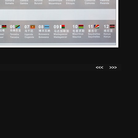
<<<
>>>