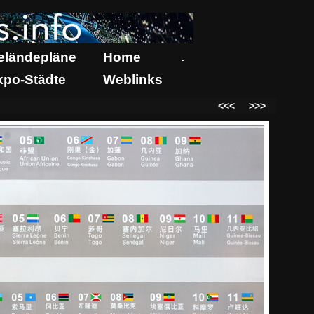
eländepläne
Home
.
xpo-Städte
Weblinks
<<<
>>>