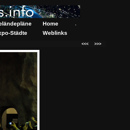
eländepläne
Home
.
xpo-Städte
Weblinks
<<<
>>>