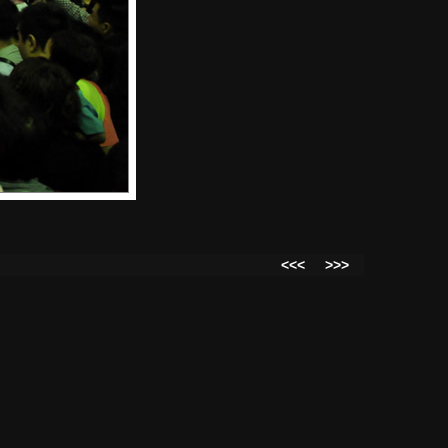
<<<
>>>