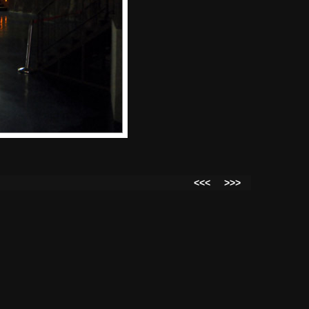
<<<
>>>