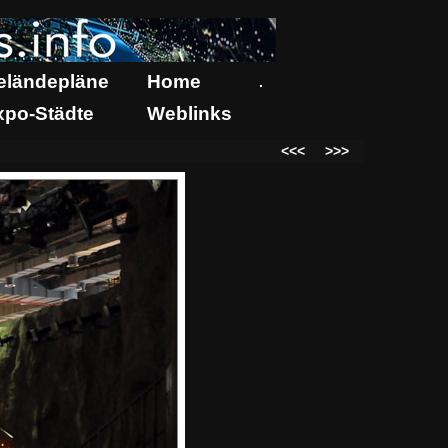
eländepläne
Home
.
xpo-Städte
Weblinks
<<<
>>>