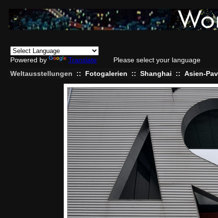
Powered by
Translate
Please select your language
Weltausstellungen
::
Fotogalerien
::
Shanghai
::
Asien-Pav