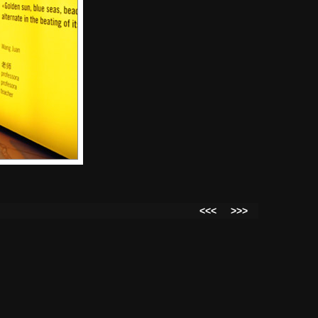
<<<
>>>