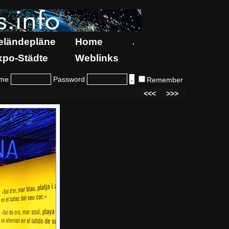
eländepläne
Home
.
xpo-Städte
Weblinks
me
Password
Remember
<<<
>>>