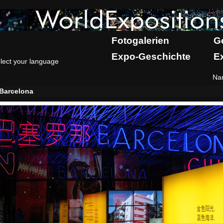
Fotogalerien
G
Expo-Geschichte
E
lect your language
Na
Barcelona