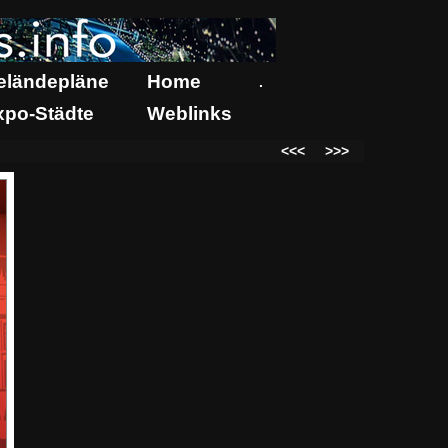
eländepläne
Home
.
xpo-Städte
Weblinks
<<<
>>>