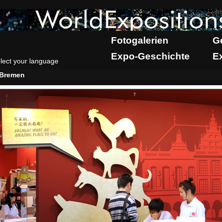
Fotogalerien
G
Expo-Geschichte
E
lect your language
Bremen