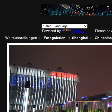
Powered by
Translate
Please sel
Weltausstellungen
::
Fotogalerien
::
Shanghai
::
Chinesisc