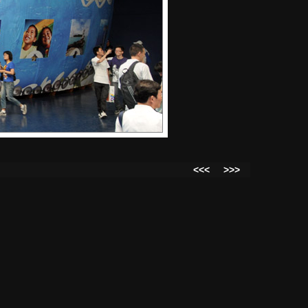
<<<
>>>