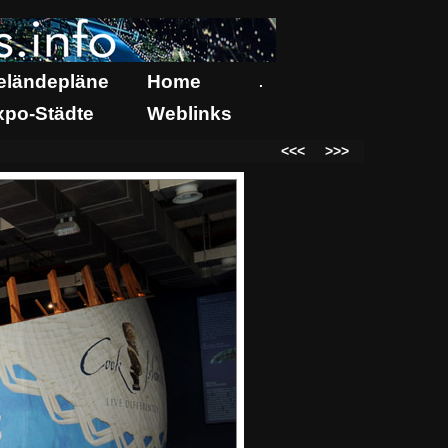
eländepläne
Home
.
xpo-Städte
Weblinks
<<<
>>>