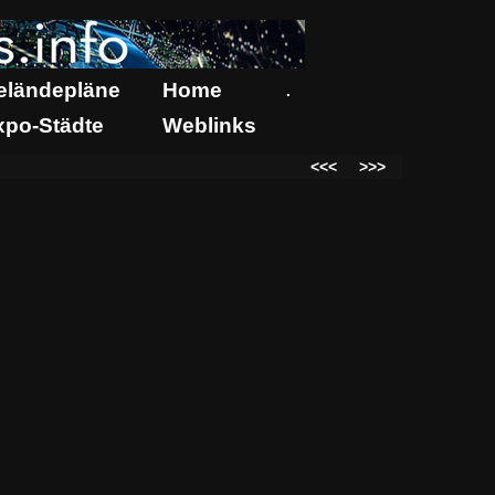
eländepläne
Home
.
xpo-Städte
Weblinks
<<<
>>>