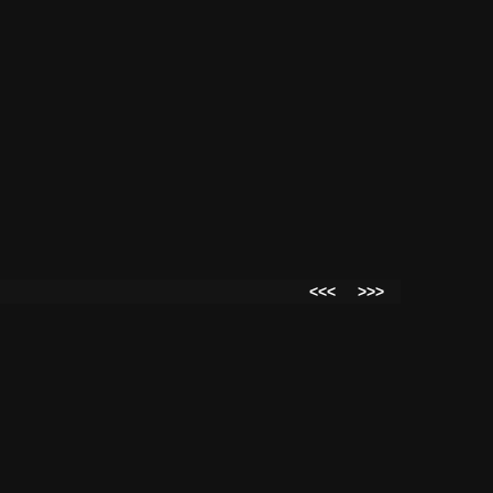
<<<
>>>