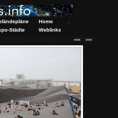
eländepläne
Home
.
xpo-Städte
Weblinks
<<<
>>>