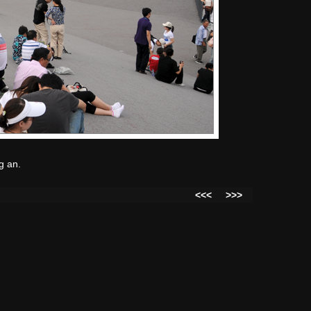
g an.
<<<
>>>