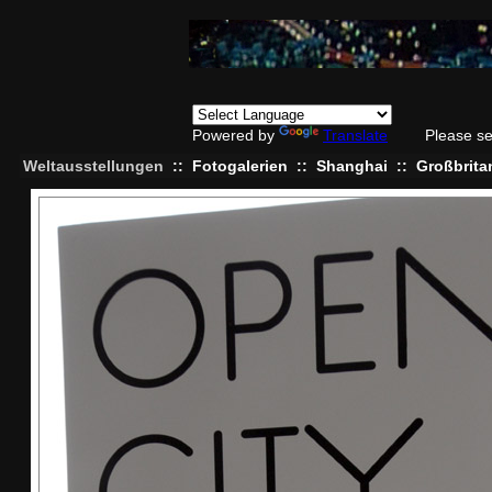
Powered by
Translate
Please se
Weltausstellungen
::
Fotogalerien
::
Shanghai
::
Großbrita