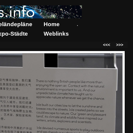
eländepläne
Home
.
xpo-Städte
Weblinks
<<<
>>>