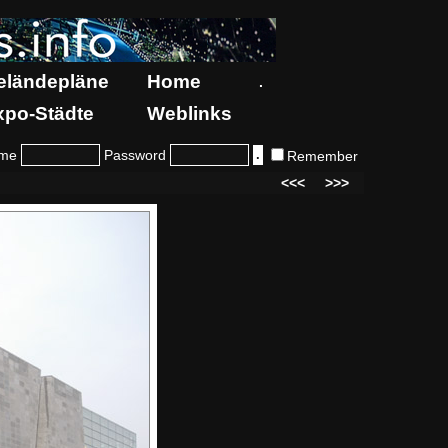
eländepläne
Home
.
xpo-Städte
Weblinks
me
Password
Remember
<<<
>>>