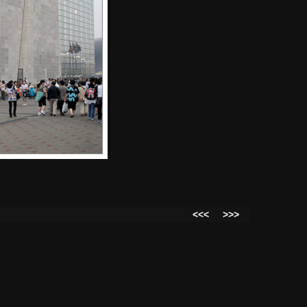
<<<
>>>