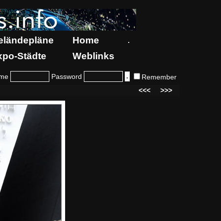
eländepläne
Home
.
xpo-Städte
Weblinks
me
Password
Remember
<<<
>>>