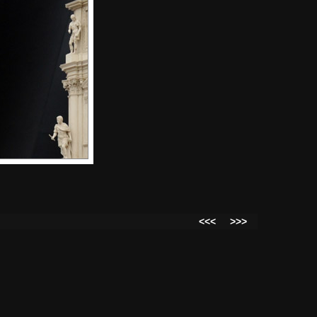
<<<
>>>