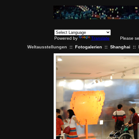
Powered by
Translate
Please se
Weltausstellungen
::
Fotogalerien
::
Shanghai
::