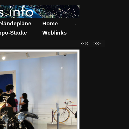
eländepläne
Home
.
xpo-Städte
Weblinks
<<<
>>>