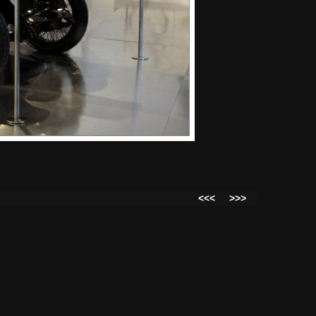
<<<
>>>