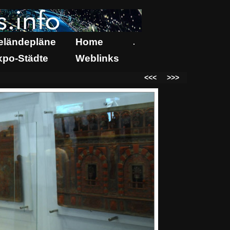
eländepläne
Home
.
xpo-Städte
Weblinks
<<<
>>>