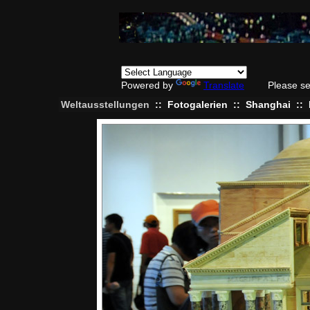
Powered by
Translate
Please se
Weltausstellungen
::
Fotogalerien
::
Shanghai
::