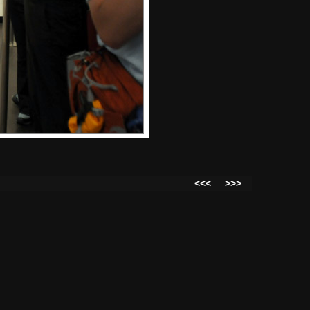
<<<
>>>