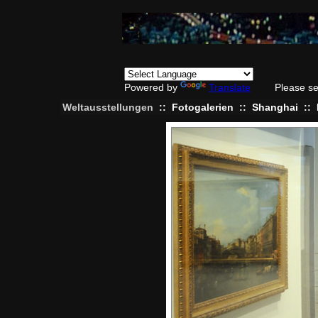
Powered by
Translate
Please se
Weltausstellungen
::
Fotogalerien
::
Shanghai
::