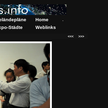
eländepläne
Home
.
xpo-Städte
Weblinks
<<<
>>>