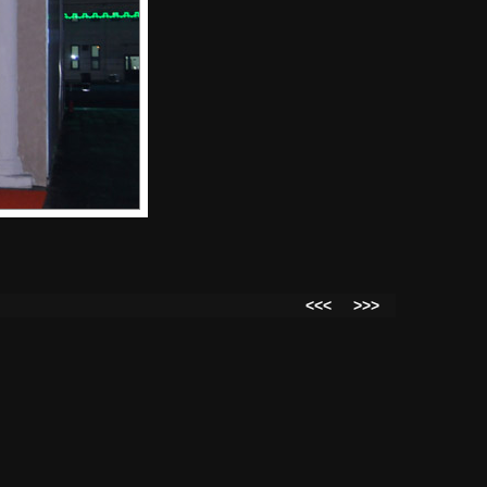
<<<
>>>