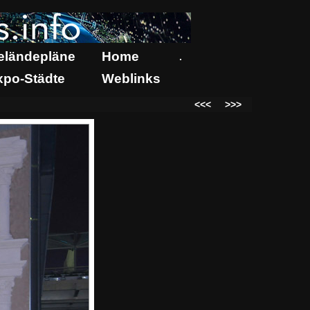
eländepläne
Home
.
xpo-Städte
Weblinks
<<<
>>>