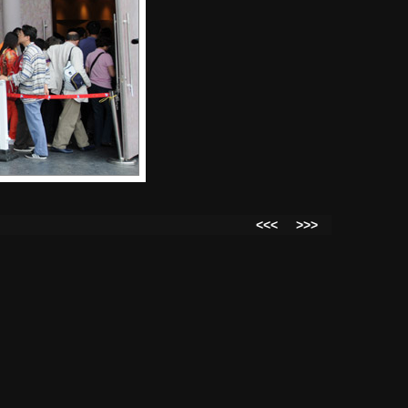
<<<
>>>