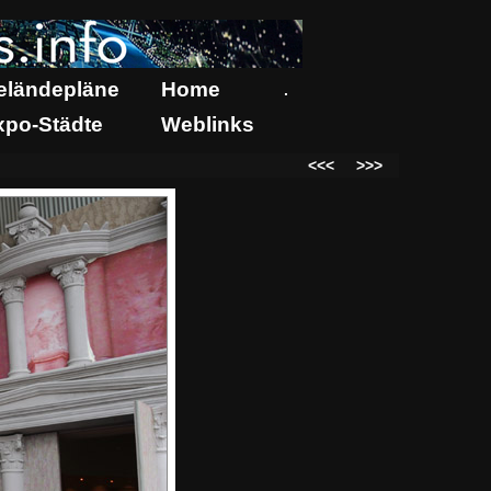
eländepläne
Home
.
xpo-Städte
Weblinks
<<<
>>>