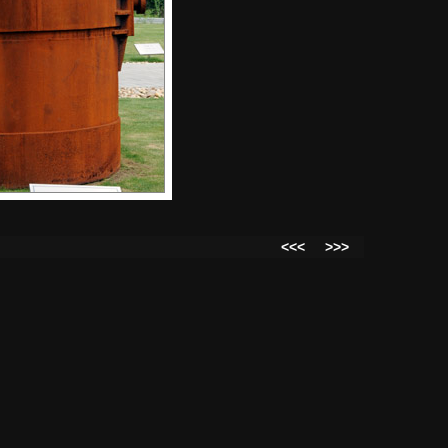
<<<
>>>