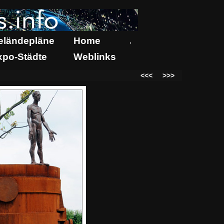
eländepläne
Home
.
xpo-Städte
Weblinks
<<<
>>>