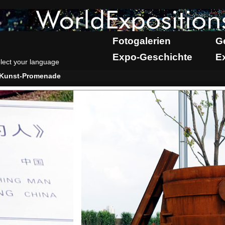
Fotogalerien
G
Expo-Geschichte
E
lect your language
Kunst-Promenade