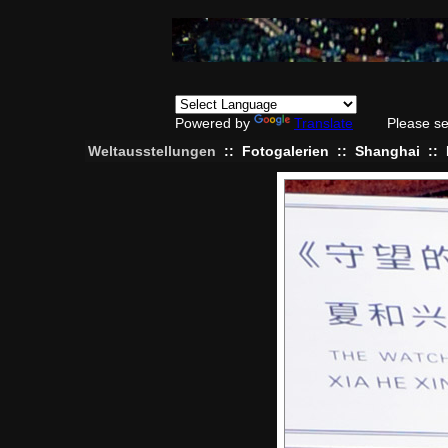
Powered by
Translate
Please se
Weltausstellungen
::
Fotogalerien
::
Shanghai
::