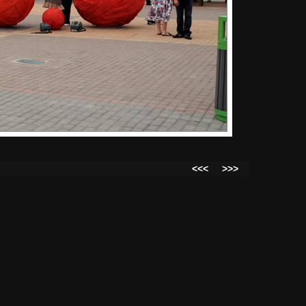
<<<
>>>