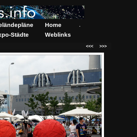
eländepläne
Home
.
xpo-Städte
Weblinks
<<<
>>>