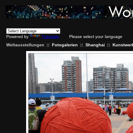
Powered by
Translate
Please select your language
Weltausstellungen
::
Fotogalerien
::
Shanghai
::
Kunstwerk