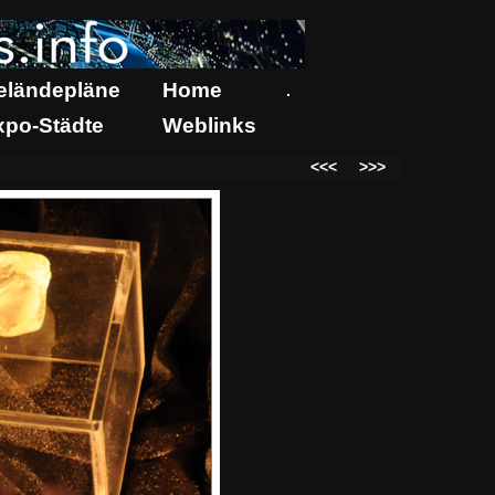
eländepläne
Home
.
xpo-Städte
Weblinks
<<<
>>>