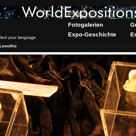
Fotogalerien
G
Expo-Geschichte
E
lect your language
Lesotho