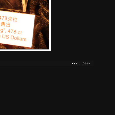
<<<
>>>