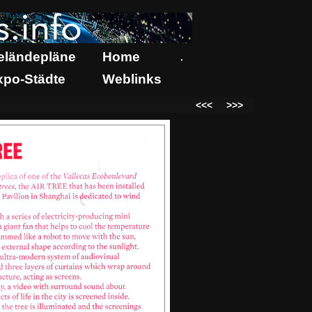
eländepläne
Home
.
xpo-Städte
Weblinks
<<<
>>>