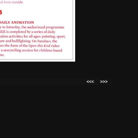
<<<
>>>