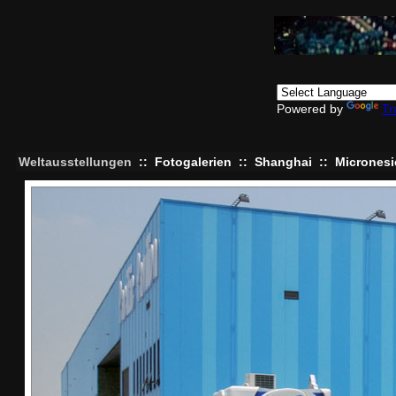
Powered by
Tr
Weltausstellungen
::
Fotogalerien
::
Shanghai
::
Micronesi