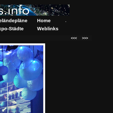
eländepläne
Home
.
xpo-Städte
Weblinks
<<<
>>>