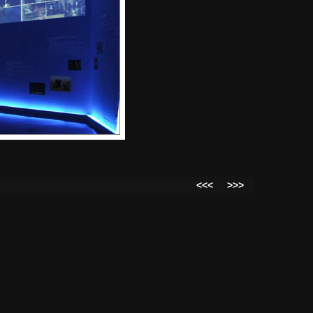
<<<
>>>