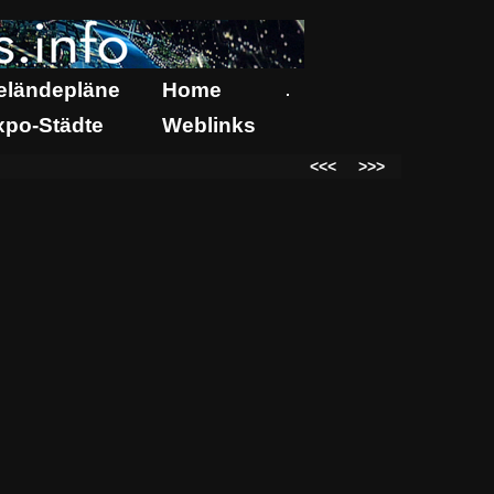
eländepläne
Home
.
xpo-Städte
Weblinks
<<<
>>>