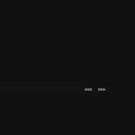
<<<
>>>