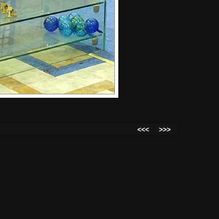
<<<
>>>