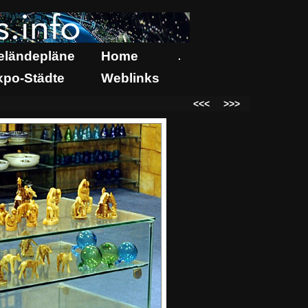
eländepläne
Home
.
xpo-Städte
Weblinks
<<<
>>>