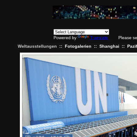
Powered by
Translate
Please se
Weltausstellungen
::
Fotogalerien
::
Shanghai
::
Pazif