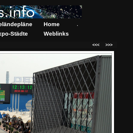
eländepläne
Home
.
xpo-Städte
Weblinks
<<<
>>>