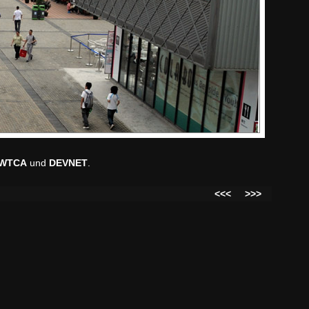
WTCA
und
DEVNET
.
<<<
>>>