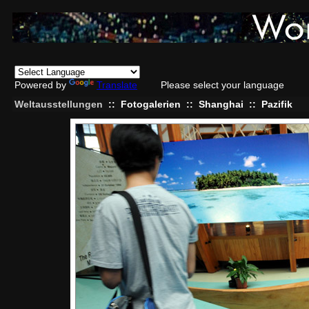
Powered by
Translate
Please select your language
Weltausstellungen
::
Fotogalerien
::
Shanghai
::
Pazifik