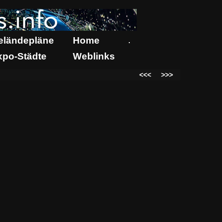
eländepläne
Home
.
xpo-Städte
Weblinks
<<<
>>>