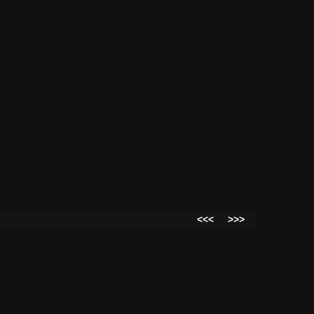
<<<
>>>