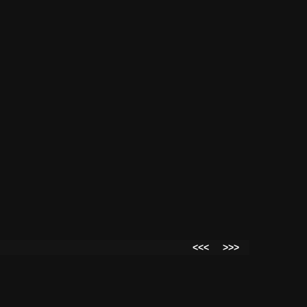
<<<
>>>