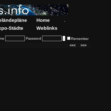
eländepläne
Home
.
xpo-Städte
Weblinks
me
Password
Remember
<<<
>>>