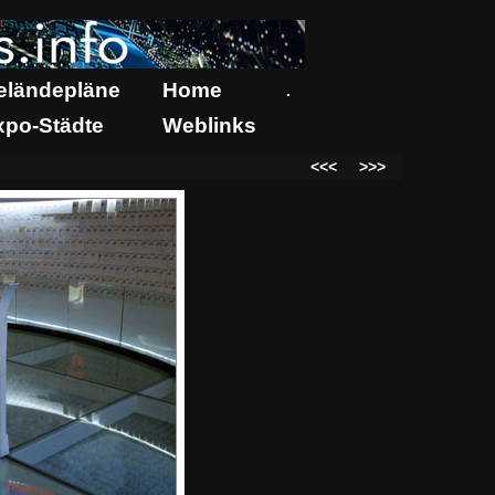
eländepläne
Home
.
xpo-Städte
Weblinks
<<<
>>>