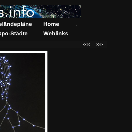
eländepläne
Home
.
xpo-Städte
Weblinks
<<<
>>>