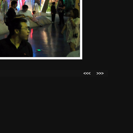
<<<
>>>