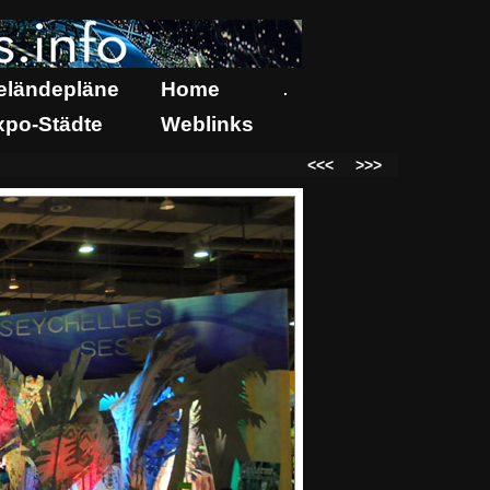
eländepläne
Home
.
xpo-Städte
Weblinks
<<<
>>>