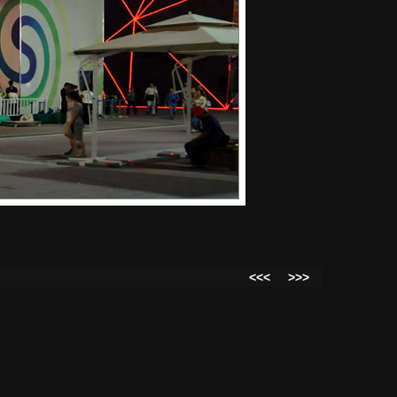
<<<
>>>