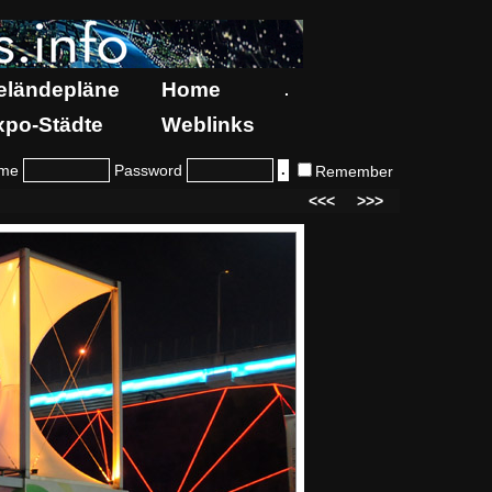
eländepläne
Home
.
xpo-Städte
Weblinks
me
Password
Remember
<<<
>>>