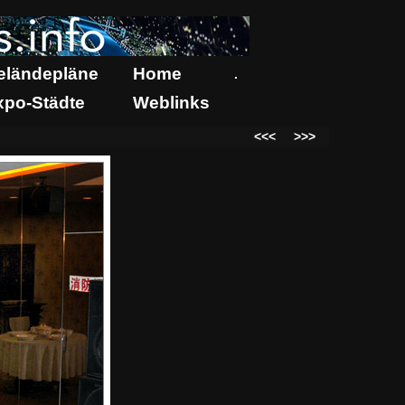
eländepläne
Home
.
xpo-Städte
Weblinks
<<<
>>>