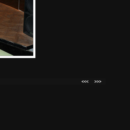
<<<
>>>