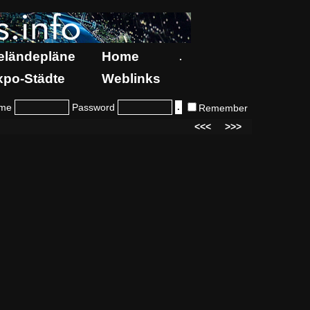
eländepläne
Home
.
xpo-Städte
Weblinks
me
Password
Remember
<<<
>>>