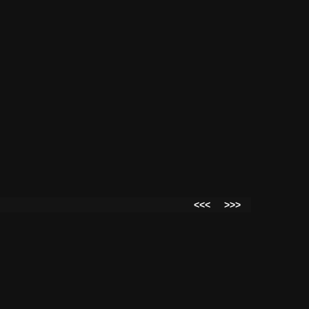
<<<
>>>