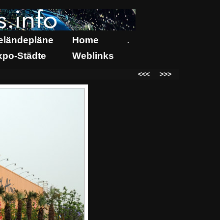
eländepläne
Home
.
xpo-Städte
Weblinks
<<<
>>>