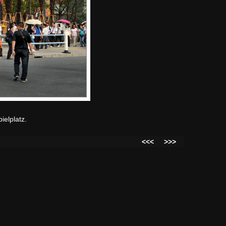
ielplatz.
<<<
>>>