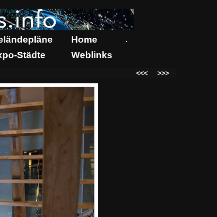
eländepläne
Home
.
xpo-Städte
Weblinks
<<<
>>>