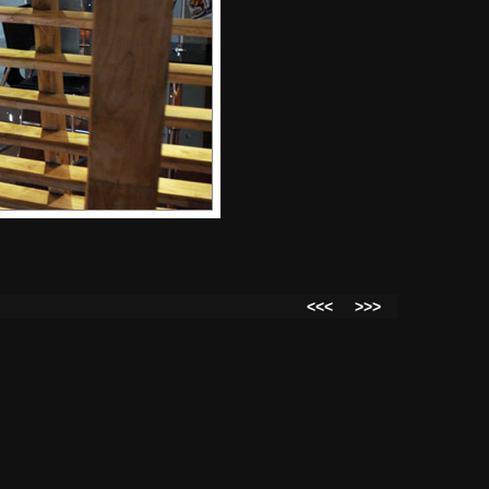
<<<
>>>