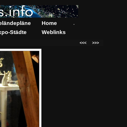
eländepläne
Home
.
xpo-Städte
Weblinks
<<<
>>>