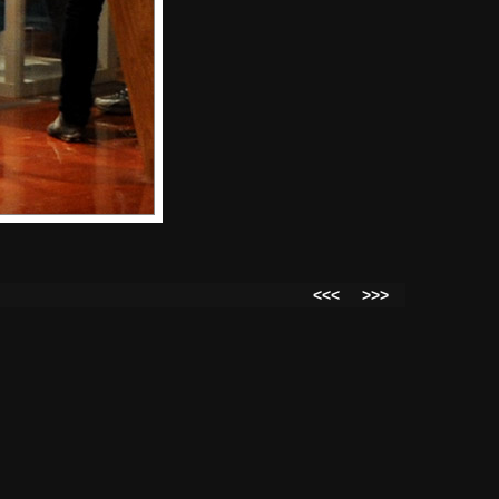
<<<
>>>