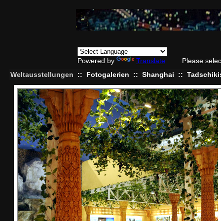
Powered by
Translate
Please sele
Weltausstellungen
::
Fotogalerien
::
Shanghai
::
Tadschiki